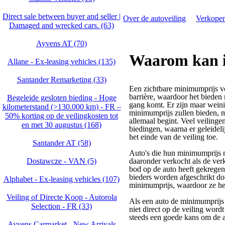
Direct sale between buyer and seller |
Over de autoveiling
Verkopen
Damaged and wrecked cars. (63)
Ayvens AT (70)
Waarom kan i
Allane - Ex-leasing vehicles (135)
Santander Remarketing (33)
Een zichtbare minimumprijs v
barrière, waardoor het bieden 
Begeleide gesloten bieding - Hoge
gang komt. Er zijn maar weini
kilometerstand (>130.000 km) - FR –
minimumprijs zullen bieden, m
50% korting op de veilingkosten tot
allemaal begint. Veel veiling
en met 30 augustus (168)
biedingen, waarna er geleidel
het einde van de veiling toe.
Santander AT (58)
Auto's die hun minimumprijs 
Dostawcze - VAN (5)
daaronder verkocht als de ver
bod op de auto heeft gekregen.
bieders worden afgeschrikt do
Alphabet - Ex-leasing vehicles (107)
minimumprijs, waardoor ze he
Veiling of Directe Koop - Autorola
Als een auto de minimumprijs 
Selection - FR (33)
niet direct op de veiling word
steeds een goede kans om de a
Ayvens Carmarket - New Arrivals