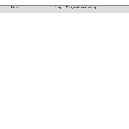
Cat.nr
1. reg.
Merk, model en uitvoering