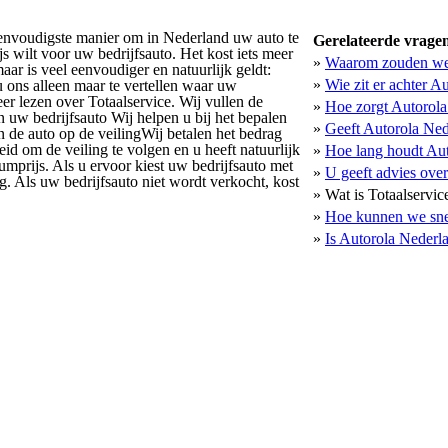
eenvoudigste manier om in Nederland uw auto te
Gerelateerde vrage
s wilt voor uw bedrijfsauto. Het kost iets meer
»
Waarom zouden we 
ar is veel eenvoudiger en natuurlijk geldt:
»
Wie zit er achter A
 u ons alleen maar te vertellen waar uw
eer lezen over Totaalservice. Wij vullen de
»
Hoe zorgt Autorola 
n uw bedrijfsauto Wij helpen u bij het bepalen
»
Geeft Autorola Ned
 de auto op de veilingWij betalen het bedrag
eid om de veiling te volgen en u heeft natuurlijk
»
Hoe lang houdt Aut
umprijs. Als u ervoor kiest uw bedrijfsauto met
»
U geeft advies over
g. Als uw bedrijfsauto niet wordt verkocht, kost
»
Wat is Totaalservic
»
Hoe kunnen we sne
»
Is Autorola Nederla