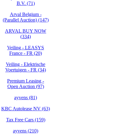
B.V. (71)
Arval Belgium -
(Parallel Auction) (147)
ARVAL BUY NOW
(334)
Veiling - LEASYS
France - FR (20)
Veiling - Elektrische
Voertuigen - FR (34)
Premium Leasing -
Open Auction (97)
ayvens (81)
KBC Autolease NV (63)
Tax Free Cars (159)
ayvens (210)