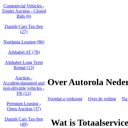
Commercial Vehicles -
Tender Auction - Closed
Bids (6)
Danish Cars Tax-free
(27)
Nordania Leasing (86)
Alphabet AT (78)
Alphabet Long Term
Rental (13)
Auction -
Over Autorola Nede
Accident‑damaged and
non‑drivable vehicles -
FR (12)
Voordat u verkoopt
Over de veiling
Na 
Premium Leasing -
Open Auction (37)
Danish Cars Tax-free
Wat is Totaalservic
(49)