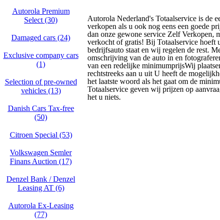
Autorola Premium
Autorola Nederland's Totaalservice is de 
Select (30)
verkopen als u ook nog eens een goede prij
dan onze gewone service Zelf Verkopen, ma
Damaged cars (24)
verkocht of gratis! Bij Totaalservice hoeft
bedrijfsauto staat en wij regelen de rest. M
Exclusive company cars
omschrijving van de auto in en fotografere
(1)
van een redelijke minimumprijsWij plaatsen
rechtstreeks aan u uit U heeft de mogelijkh
het laatste woord als het gaat om de minim
Selection of pre-owned
Totaalservice geven wij prijzen op aanvraa
vehicles (13)
het u niets.
Danish Cars Tax-free
(50)
Citroen Special (53)
Volkswagen Semler
Finans Auction (17)
Denzel Bank / Denzel
Leasing AT (6)
Autorola Ex-Leasing
(77)