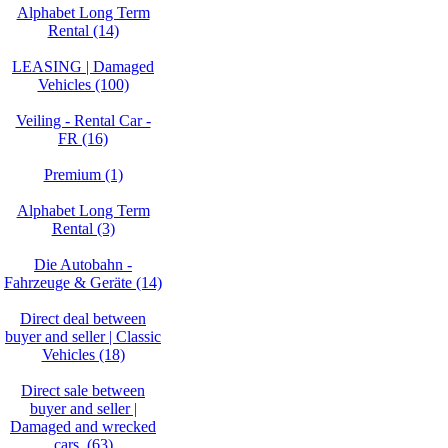
Alphabet Long Term
Rental (14)
LEASING | Damaged
Vehicles (100)
Veiling - Rental Car -
FR (16)
Premium (1)
Alphabet Long Term
Rental (3)
Die Autobahn -
Fahrzeuge & Geräte (14)
Direct deal between
buyer and seller | Classic
Vehicles (18)
Direct sale between
buyer and seller |
Damaged and wrecked
cars. (63)