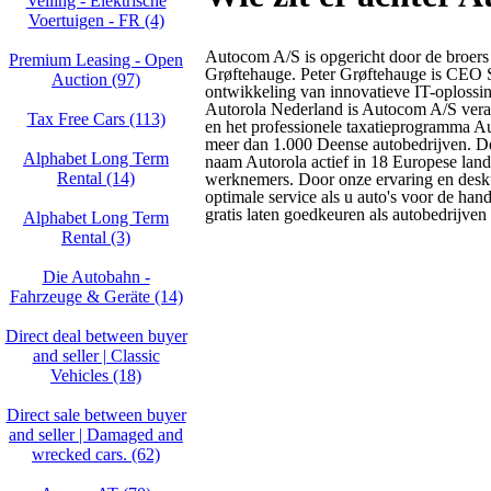
Veiling - Elektrische
Voertuigen - FR (4)
Autocom A/S is opgericht door de broers
Premium Leasing - Open
Grøftehauge. Peter Grøftehauge is CEO
Auction (97)
ontwikkeling van innovatieve IT-oplossi
Autorola Nederland is Autocom A/S verant
Tax Free Cars (113)
en het professionele taxatieprogramma A
meer dan 1.000 Deense autobedrijven. De
Alphabet Long Term
naam Autorola actief in 18 Europese la
Rental (14)
werknemers. Door onze ervaring en desku
optimale service als u auto's voor de han
gratis laten goedkeuren als autobedrijve
Alphabet Long Term
Rental (3)
Die Autobahn -
Fahrzeuge & Geräte (14)
Direct deal between buyer
and seller | Classic
Vehicles (18)
Direct sale between buyer
and seller | Damaged and
wrecked cars. (62)