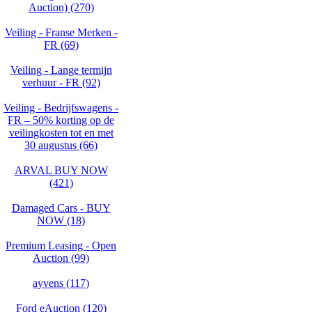
Auction) (270)
Veiling - Franse Merken -
FR (69)
Veiling - Lange termijn
verhuur - FR (92)
Veiling - Bedrijfswagens -
FR – 50% korting op de
veilingkosten tot en met
30 augustus (66)
ARVAL BUY NOW
(421)
Damaged Cars - BUY
NOW (18)
Premium Leasing - Open
Auction (99)
ayvens (117)
Ford eAuction (120)