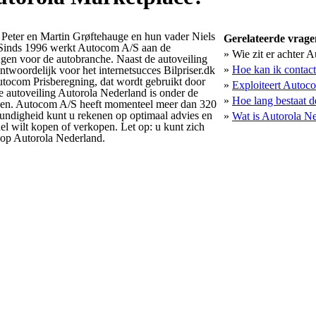
 Peter en Martin Grøftehauge en hun vader Niels
Gerelateerde vrage
 Sinds 1996 werkt Autocom A/S aan de
»
Wie zit er achter 
ngen voor de autobranche. Naast de autoveiling
»
Hoe kan ik contac
woordelijk voor het internetsucces Bilpriser.dk
utocom Prisberegning, dat wordt gebruikt door
»
Exploiteert Autoc
 autoveiling Autorola Nederland is onder de
»
Hoe lang bestaat d
nden. Autocom A/S heeft momenteel meer dan 320
ndigheid kunt u rekenen op optimaal advies en
»
Wat is Autorola N
del wilt kopen of verkopen. Let op: u kunt zich
n op Autorola Nederland.