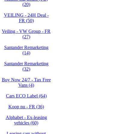
(20)
VEILING - 24H Deal -
FR (50)
Veiling - VW Group - FR
(27)
Santander Remarketing
(14)
Santander Remarketing
(32)
Buy Now 24/7 - Tax Free
Vans (4)
Cars ECO Label (64)
Koop nu - FR (36)
Alphabet - Ex-leasing
vehicles (60)
Leasing cars without