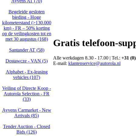
Ayvens AT (70)
Begeleide gesloten
bieding - Hoge
kilometerstand (>130.000
km) - FR – 50% korting
op de veilingkosten tot en
met 30 augustus (168)
Gratis telefoon-sup
Santander AT (58)
Alle werkdagen 8.30 - 17.00 | Tel.:
+31 (0
Dostawcze - VAN (5)
E-mail:
klantenservice@autorola.nl
Alphabet - Ex-leasing
vehicles (107)
Veiling of Directe Koop -
Autorola Selection - FR
(33)
Ayvens Carmarket - New
Arrivals (85)
Tender Auction - Closed
Bids (126)