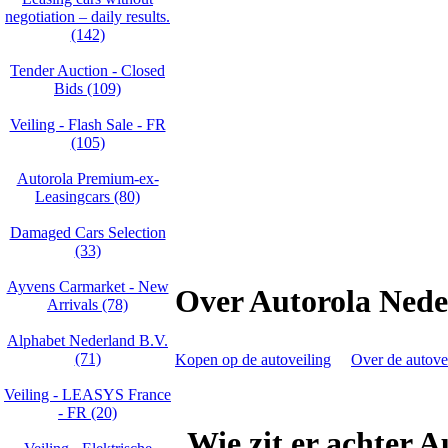
negotiation – daily results.
(142)
Tender Auction - Closed
Bids (109)
Veiling - Flash Sale - FR
(105)
Autorola Premium-ex-
Leasingcars (80)
Damaged Cars Selection
(33)
Ayvens Carmarket - New
Over Autorola Nede
Arrivals (78)
Alphabet Nederland B.V.
(71)
Kopen op de autoveiling
Over de autove
Veiling - LEASYS France
- FR (20)
Wie zit er achter 