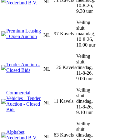
NL
Nederland B.V.
10-8-26,
9.30 uur
Veiling
sluit
Premium Leasing
97 Kavels
maandag,
NL
- Open Auction
10-8-26,
10.00 uur
Veiling
sluit
Tender Auction -
126 Kavels
dinsdag,
NL
Closed Bids
11-8-26,
9.00 uur
Veiling
Commercial
sluit
Vehicles - Tender
11 Kavels
dinsdag,
NL
Auction - Closed
11-8-26,
Bids
9.10 uur
Veiling
sluit
Alphabet
63 Kavels
dinsdag,
NL
Nederland B.V.