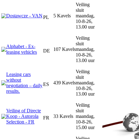
Veiling
sluit
Dostawcze - VAN
5 Kavels
maandag,
PL
10-8-26,
13.00 uur
Veiling
sluit
Alphabet - Ex-
107 Kavels
maandag,
DE
leasing vehicles
10-8-26,
13.00 uur
Veiling
Leasing cars
sluit
without
439 Kavels
maandag,
ES
negotiation – daily
10-8-26,
results.
13.00 uur
Veiling
Veiling of Directe
sluit
Koop - Autorola
33 Kavels
maandag,
FR
Selection - FR
10-8-26,
15.00 uur
Veiling