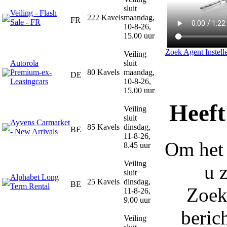
sluit
Veiling - Flash
222 Kavels
maandag,
FR
Sale - FR
10-8-26,
15.00 uur
Zoek Agent Instell
Veiling
Autorola
sluit
Premium-ex-
80 Kavels
maandag,
DE
Leasingcars
10-8-26,
15.00 uur
Heeft
Veiling
sluit
Ayvens Carmarket
85 Kavels
dinsdag,
BE
- New Arrivals
11-8-26,
Om het 
8.45 uur
Veiling
u 
sluit
Alphabet Long
25 Kavels
dinsdag,
BE
Term Rental
Zoek
11-8-26,
9.00 uur
beric
Veiling