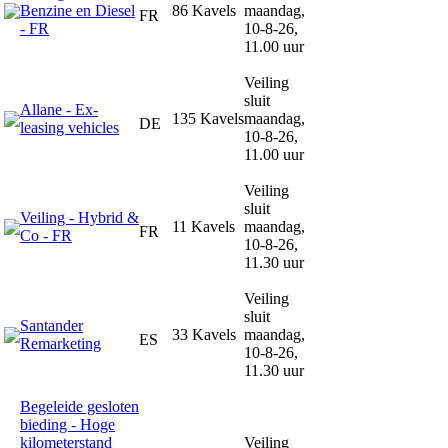
Benzine en Diesel
86 Kavels
maandag,
FR
- FR
10-8-26,
11.00 uur
Veiling
sluit
Allane - Ex-
135 Kavels
maandag,
DE
leasing vehicles
10-8-26,
11.00 uur
Veiling
sluit
Veiling - Hybrid &
11 Kavels
maandag,
FR
Co - FR
10-8-26,
11.30 uur
Veiling
sluit
Santander
33 Kavels
maandag,
ES
Remarketing
10-8-26,
11.30 uur
Begeleide gesloten
bieding - Hoge
kilometerstand
Veiling