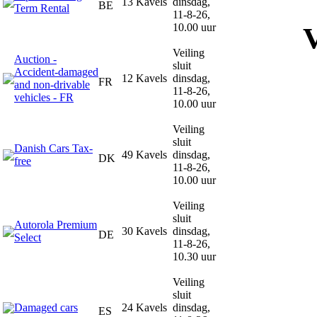
13 Kavels
dinsdag,
BE
Term Rental
11-8-26,
10.00 uur
V
Veiling
Auction -
sluit
Accident‑damaged
12 Kavels
dinsdag,
FR
and non‑drivable
11-8-26,
vehicles - FR
10.00 uur
Veiling
sluit
Danish Cars Tax-
49 Kavels
dinsdag,
DK
free
11-8-26,
10.00 uur
Veiling
sluit
Autorola Premium
30 Kavels
dinsdag,
DE
Select
11-8-26,
10.30 uur
Veiling
sluit
Damaged cars
24 Kavels
dinsdag,
ES