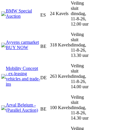
Veiling
sluit
BMW Special
24 Kavels
dinsdag,
ES
Auction
11-8-26,
12.00 uur
Veiling
sluit
Ayvens carmarket
318 Kavels
dinsdag,
BE
BUY NOW
11-8-26,
13.30 uur
Veiling
Mobility Concept
sluit
- ex-leasing
263 Kavels
dinsdag,
DE
vehicles and trade-
11-8-26,
ins
14.00 uur
Veiling
sluit
Arval Belgium -
100 Kavels
dinsdag,
BE
(Parallel Auction)
11-8-26,
14.30 uur
Veiling