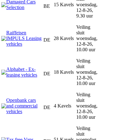
Damaged Cars
15 Kavels
woensdag,
BE
Selection
12-8-26,
9.30 uur
Veiling
Raiffeisen
sluit
IMPULS Leasing
28 Kavels
woensdag,
DE
vehicles
12-8-26,
10.00 uur
Veiling
sluit
Alphabet - Ex-
18 Kavels
woensdag,
DE
leasing vehicles
12-8-26,
10.00 uur
Veiling
Openbank cars
sluit
and commercial
4 Kavels
woensdag,
DE
vehicles
12-8-26,
10.00 uur
Veiling
sluit
Tax free Vans
51 Kavels
woensdag,