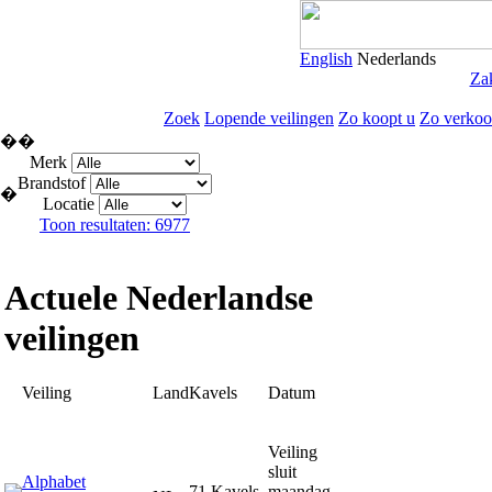
English
Nederlands
Zak
Zoek
Lopende veilingen
Zo koopt u
Zo verkoo
�
�
Merk
Brandstof
�
Locatie
Toon resultaten: 6977
Actuele Nederlandse
veilingen
Veiling
Land
Kavels
Datum
Veiling
sluit
Alphabet
71 Kavels
maandag,