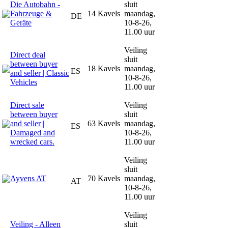
Die Autobahn -
sluit
Fahrzeuge &
14 Kavels
maandag,
DE
Geräte
10-8-26,
11.00 uur
Veiling
Direct deal
sluit
between buyer
18 Kavels
maandag,
ES
and seller | Classic
10-8-26,
Vehicles
11.00 uur
Direct sale
Veiling
between buyer
sluit
and seller |
63 Kavels
maandag,
ES
Damaged and
10-8-26,
wrecked cars.
11.00 uur
Veiling
sluit
Ayvens AT
70 Kavels
maandag,
AT
10-8-26,
11.00 uur
Veiling
Veiling - Alleen
sluit