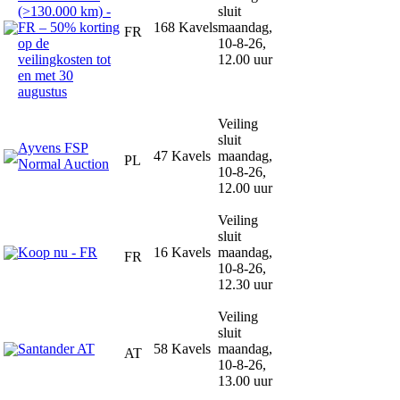
(>130.000 km) -
sluit
FR – 50% korting
168 Kavels
maandag,
FR
op de
10-8-26,
veilingkosten tot
12.00 uur
en met 30
augustus
Veiling
sluit
Ayvens FSP
47 Kavels
maandag,
PL
Normal Auction
10-8-26,
12.00 uur
Veiling
sluit
Koop nu - FR
16 Kavels
maandag,
FR
10-8-26,
12.30 uur
Veiling
sluit
Santander AT
58 Kavels
maandag,
AT
10-8-26,
13.00 uur