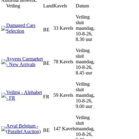
Autorola netwerk.
Veiling
Land
Kavels
Datum
Veiling
sluit
Damaged Cars
33 Kavels
maandag,
BE
Selection
10-8-26,
8.30 uur
Veiling
sluit
Ayvens Carmarket
78 Kavels
maandag,
BE
- New Arrivals
10-8-26,
8.45 uur
Veiling
sluit
Veiling - Alphabet
59 Kavels
maandag,
FR
- FR
10-8-26,
9.00 uur
Veiling
sluit
Arval Belgium -
147 Kavels
maandag,
BE
(Parallel Auction)
10-8-26,