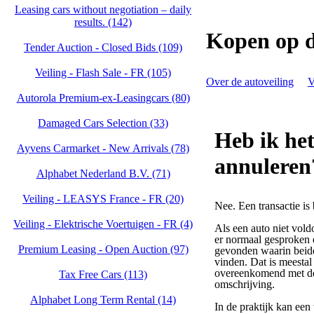
Leasing cars without negotiation – daily
results. (142)
Kopen op d
Tender Auction - Closed Bids (109)
Veiling - Flash Sale - FR (105)
Over de autoveiling
V
Autorola Premium-ex-Leasingcars (80)
Damaged Cars Selection (33)
Heb ik het
Ayvens Carmarket - New Arrivals (78)
annuleren
Alphabet Nederland B.V. (71)
Veiling - LEASYS France - FR (20)
Nee. Een transactie is
Veiling - Elektrische Voertuigen - FR (4)
Als een auto niet vold
er normaal gesproken
Premium Leasing - Open Auction (97)
gevonden waarin beide
vinden. Dat is meestal
overeenkomend met de
Tax Free Cars (113)
omschrijving.
Alphabet Long Term Rental (14)
In de praktijk kan een