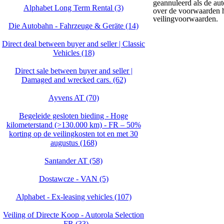
geannuleerd als de aut
Alphabet Long Term Rental (3)
over de voorwaarden hi
veilingvoorwaarden.
Die Autobahn - Fahrzeuge & Geräte (14)
Direct deal between buyer and seller | Classic
Vehicles (18)
Direct sale between buyer and seller |
Damaged and wrecked cars. (62)
Ayvens AT (70)
Begeleide gesloten bieding - Hoge
kilometerstand (>130.000 km) - FR – 50%
korting op de veilingkosten tot en met 30
augustus (168)
Santander AT (58)
Dostawcze - VAN (5)
Alphabet - Ex-leasing vehicles (107)
Veiling of Directe Koop - Autorola Selection
- FR (33)