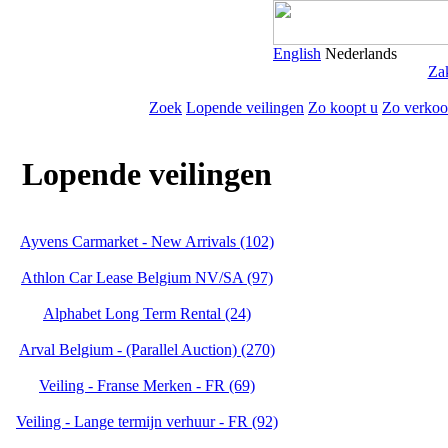
English
Nederlands
Zak
Zoek
Lopende veilingen
Zo koopt u
Zo verkoo
Lopende veilingen
Ayvens Carmarket - New Arrivals (102)
Athlon Car Lease Belgium NV/SA (97)
Alphabet Long Term Rental (24)
Arval Belgium - (Parallel Auction) (270)
Veiling - Franse Merken - FR (69)
Veiling - Lange termijn verhuur - FR (92)