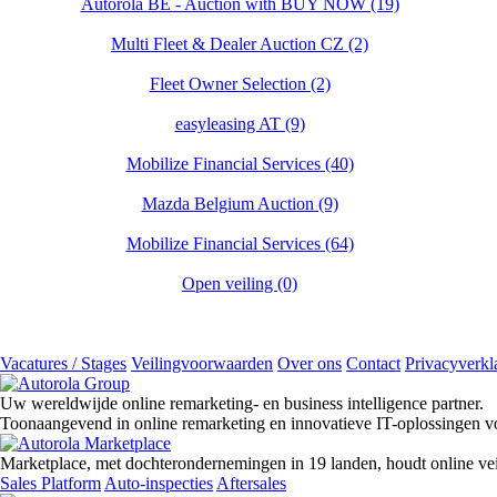
Autorola BE - Auction with BUY NOW (19)
Multi Fleet & Dealer Auction CZ (2)
Fleet Owner Selection (2)
easyleasing AT (9)
Mobilize Financial Services (40)
Mazda Belgium Auction (9)
Mobilize Financial Services (64)
Open veiling (0)
Vacatures / Stages
Veilingvoorwaarden
Over ons
Contact
Privacyverkl
Uw wereldwijde online remarketing- en business intelligence partner.
Toonaangevend in online remarketing en innovatieve IT-oplossingen v
Marketplace, met dochterondernemingen in 19 landen, houdt online ve
Sales Platform
Auto-inspecties
Aftersales