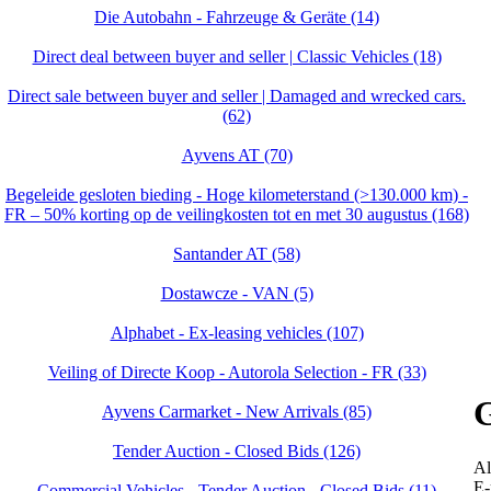
Die Autobahn - Fahrzeuge & Geräte (14)
Direct deal between buyer and seller | Classic Vehicles (18)
Direct sale between buyer and seller | Damaged and wrecked cars.
(62)
Ayvens AT (70)
Begeleide gesloten bieding - Hoge kilometerstand (>130.000 km) -
FR – 50% korting op de veilingkosten tot en met 30 augustus (168)
Santander AT (58)
Dostawcze - VAN (5)
Alphabet - Ex-leasing vehicles (107)
Veiling of Directe Koop - Autorola Selection - FR (33)
G
Ayvens Carmarket - New Arrivals (85)
Tender Auction - Closed Bids (126)
Al
E-
Commercial Vehicles - Tender Auction - Closed Bids (11)