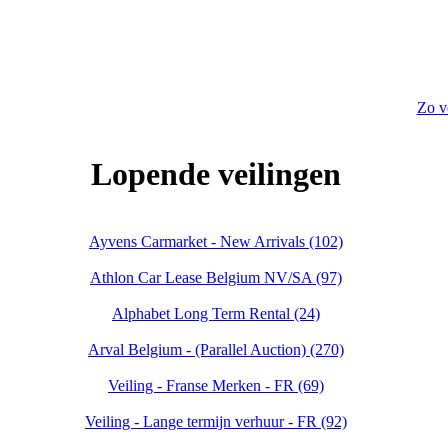
Zo v
Lopende veilingen
Ayvens Carmarket - New Arrivals (102)
Athlon Car Lease Belgium NV/SA (97)
Alphabet Long Term Rental (24)
Arval Belgium - (Parallel Auction) (270)
Veiling - Franse Merken - FR (69)
Veiling - Lange termijn verhuur - FR (92)