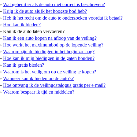
»
Wat gebeurt er als de auto niet correct is beschreven?
»
Krijg ik de auto als ik het hoogste bod heb?
»
Heb ik het recht om de auto te onderzoeken voordat ik betaal?
»
Hoe kan ik bieden?
»
Kan ik de auto laten vervoeren?
»
Kan ik een auto kopen na afloop van de veiling?
»
Hoe werkt het maximumbod op de lopende veiling?
»
Waarom zijn de biedingen in het begin zo laag?
»
Hoe kan ik mijn biedingen in de gaten houden?
»
Kan ik gratis bieden?
»
Waarom is het veilig om op de veiling te kopen?
»
Wanneer kan ik bieden op de auto's?
»
Hoe ontvang ik de veilingcatalogus gratis per e-mail?
»
Waarom bespaar ik tijd en middelen?