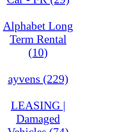
Alphabet Long
Term Rental
(10)
ayvens (229)
LEASING |
Damaged
Vehicles (74)