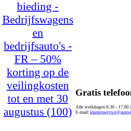
bieding -
Bedrijfswagens
en
bedrijfsauto's -
FR – 50%
korting op de
veilingkosten
Gratis telefo
tot en met 30
Alle werkdagen 8.30 - 17.00 |
augustus (100)
E-mail:
klantenservice@autoro