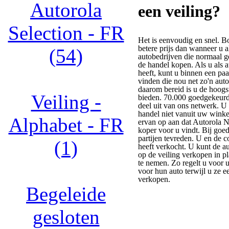
Autorola
een veiling?
Selection - FR
Het is eenvoudig en snel. B
betere prijs dan wanneer u a
(54)
autobedrijven die normaal 
de handel kopen. Als u als a
heeft, kunt u binnen een paa
vinden die nou net zo'n auto
daarom bereid is u de hoogst
Veiling -
bieden. 70.000 goedgekeur
deel uit van ons netwerk. U 
handel niet vanuit uw winke
Alphabet - FR
ervan op aan dat Autorola N
koper voor u vindt. Bij goed
partijen tevreden. U en de 
(1)
heeft verkocht. U kunt de au
op de veiling verkopen in pl
te nemen. Zo regelt u voor 
voor hun auto terwijl u ze e
verkopen.
Begeleide
gesloten