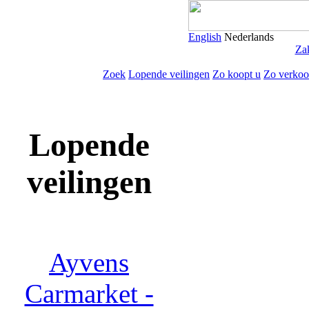
English
Nederlands
Zak
Zoek
Lopende veilingen
Zo koopt u
Zo verkoo
Lopende
veilingen
Ayvens
Carmarket -