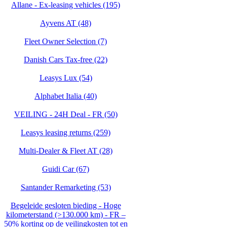
Allane - Ex-leasing vehicles (195)
Ayvens AT (48)
Fleet Owner Selection (7)
Danish Cars Tax-free (22)
Leasys Lux (54)
Alphabet Italia (40)
VEILING - 24H Deal - FR (50)
Leasys leasing returns (259)
Multi-Dealer & Fleet AT (28)
Guidi Car (67)
Santander Remarketing (53)
Begeleide gesloten bieding - Hoge
kilometerstand (>130.000 km) - FR –
50% korting op de veilingkosten tot en