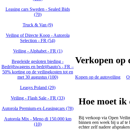
Leasing cars Sweden - Sealed Bids
(70)
Truck & Van (9)
Veiling of Directe Koop - Autorola
Selection - FR (54)
Veiling - Alphabet - FR (1)
Verkopen op d
Begeleide gesloten bieding -
Bedrijfswagens en bedrijfsauto's - FR –
50% korting op de veilingkosten tot en
met 30 augustus (100)
Kopen op de autoveiling
O
Leasys Poland (29)
Veiling - Flash Sale - FR (33)
Hoe moet ik 
Autorola Premium-ex-Leasingcars (78)
Bij verkoop via Open Veilin
Autorola Mix - Meno di 150.000 km
binnen een week bij u af te 
(10)
echter zelf nadere afsprake