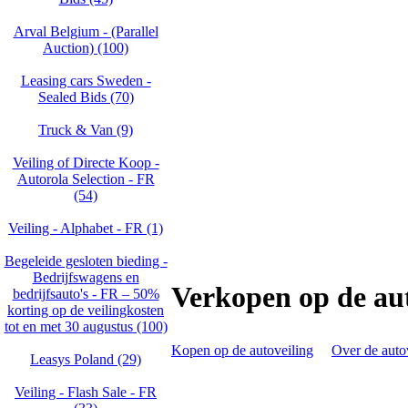
Arval Belgium - (Parallel
Auction) (100)
Leasing cars Sweden -
Sealed Bids (70)
Truck & Van (9)
Veiling of Directe Koop -
Autorola Selection - FR
(54)
Veiling - Alphabet - FR (1)
Begeleide gesloten bieding -
Bedrijfswagens en
Verkopen op de aut
bedrijfsauto's - FR – 50%
korting op de veilingkosten
tot en met 30 augustus (100)
Kopen op de autoveiling
Over de auto
Leasys Poland (29)
Veiling - Flash Sale - FR