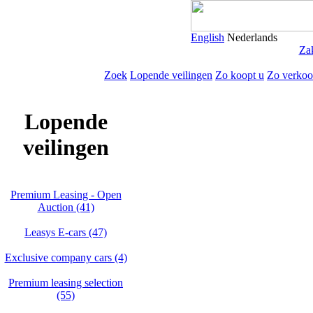
English
Nederlands
Zak
Zoek
Lopende veilingen
Zo koopt u
Zo verkoo
Lopende
veilingen
Premium Leasing - Open
Auction (41)
Leasys E-cars (47)
Exclusive company cars (4)
Premium leasing selection
(55)