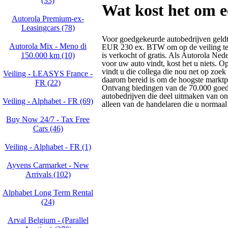
(33)
Wat kost het om e
Autorola Premium-ex-
Leasingcars (78)
Voor goedgekeurde autobedrijven geldt
Autorola Mix - Meno di
EUR 230 ex. BTW om op de veiling te
150.000 km (10)
is verkocht of gratis. Als Autorola Ned
voor uw auto vindt, kost het u niets. 
vindt u die collega die nou net op zoek
Veiling - LEASYS France -
daarom bereid is om de hoogste marktpr
FR (22)
Ontvang biedingen van de 70.000 goe
autobedrijven die deel uitmaken van on
Veiling - Alphabet - FR (69)
alleen van de handelaren die u normaal
Buy Now 24/7 - Tax Free
Cars (46)
Veiling - Alphabet - FR (1)
Ayvens Carmarket - New
Arrivals (102)
Alphabet Long Term Rental
(24)
Arval Belgium - (Parallel