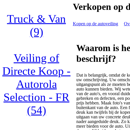
Verkopen op d
Truck & Van
Kopen op de autoveiling
Ove
(9)
Waarom is het
Veiling of
beschrijf?
Directe Koop -
Dat is belangrijk, omdat de k
uw omschrijving. Uw omschri
Autorola
uitgangspunt als ze moeten b
auto kunnen bieden. Wij weten
Selection - FR
van de auto's, en vooral duide
gebreken en defecten, een po
prijs hebben. Maak foto's va
(54)
buitenkant van de auto. Een 
deuk kan twijfels bij de ko
uitgaan van uw concrete deuk 
nader aangeduide deuk. Zo ka
meer bieden voor de auto. Uit