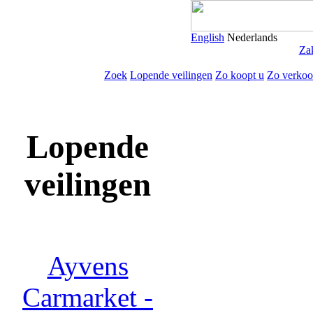
English
Nederlands
Zak
Zoek
Lopende veilingen
Zo koopt u
Zo verkoo
Lopende
veilingen
Ayvens
Carmarket -