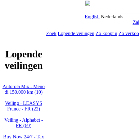
English
Nederlands
Zak
Zoek
Lopende veilingen
Zo koopt u
Zo verkoo
Lopende
veilingen
Autorola Mix - Meno
di 150.000 km (10)
Veiling - LEASYS
France - FR (22)
Veiling - Alphabet -
FR (69)
Buy Now 24/7 - Tax