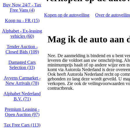
Buy Now 24/7 - Tax
Free Vans (4)
Kopen op de autoveiling
Over de autoveilin
Koop nu - FR (15)
Alphabet - Ex-leasing
vehicles (60)
Mag ik de auto aan 
Tender Auction -
Closed Bids (109)
Nee. De aanmelding is bindend en u bent verp
leveren die voldoet aan uw omschrijving. Als
Damaged Cars
minimumprijs haalt of op andere wijze een tra
Selection (33)
komt via Autorola Nederland is deze overee
Ook heeft Autorola Nederland recht op comm
Ayvens Carmarket -
gebonden zo lang deze wordt geveild. U mag
New Arrivals (78)
verkopen. Zie ook de veilingvoorwaarden voo
contractbreuk.
Alphabet Nederland
B.V. (71)
Premium Leasing -
Open Auction (97)
Tax Free Cars (113)