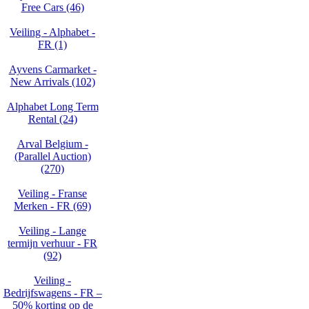
Free Cars (46)
Veiling - Alphabet -
FR (1)
Ayvens Carmarket -
New Arrivals (102)
Alphabet Long Term
Rental (24)
Arval Belgium -
(Parallel Auction)
(270)
Veiling - Franse
Merken - FR (69)
Veiling - Lange
termijn verhuur - FR
(92)
Veiling -
Bedrijfswagens - FR –
50% korting op de