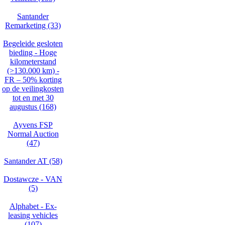
Santander
Remarketing (33)
Begeleide gesloten
bieding - Hoge
kilometerstand
(>130.000 km) -
FR – 50% korting
op de veilingkosten
tot en met 30
augustus (168)
Ayvens FSP
Normal Auction
(47)
Santander AT (58)
Dostawcze - VAN
(5)
Alphabet - Ex-
leasing vehicles
(107)