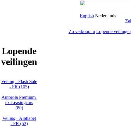
English
Nederlands
Zak
Zo verkoopt u
Lopende veilingen
Lopende
veilingen
Veiling - Flash Sale
- FR (105)
Autorola Premium-
ex-Leasingcars
(80)
Veiling - Alphabet
- FR (52)