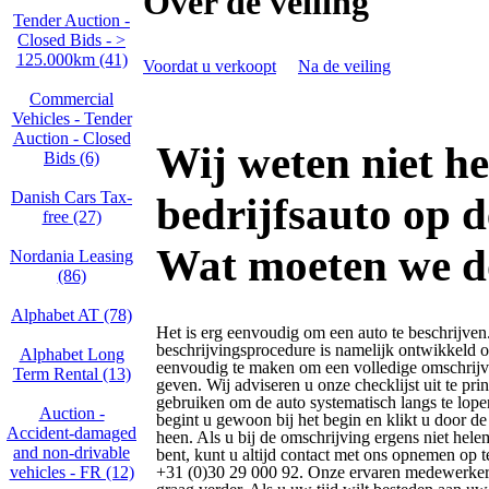
Over de veiling
Tender Auction -
Closed Bids - >
125.000km (41)
Voordat u verkoopt
Na de veiling
Commercial
Vehicles - Tender
Auction - Closed
Wij weten niet h
Bids (6)
Danish Cars Tax-
bedrijfsauto op 
free (27)
Wat moeten we d
Nordania Leasing
(86)
Alphabet AT (78)
Het is erg eenvoudig om een auto te beschrijven
beschrijvingsprocedure is namelijk ontwikkeld 
Alphabet Long
eenvoudig te maken om een volledige omschrijv
Term Rental (13)
geven. Wij adviseren u onze checklijst uit te prin
gebruiken om de auto systematisch langs te lop
Auction -
begint u gewoon bij het begin en klikt u door d
Accident‑damaged
heen. Als u bij de omschrijving ergens niet hele
and non‑drivable
bent, kunt u altijd contact met ons opnemen op
vehicles - FR (12)
+31 (0)30 29 000 92. Onze ervaren medewerker