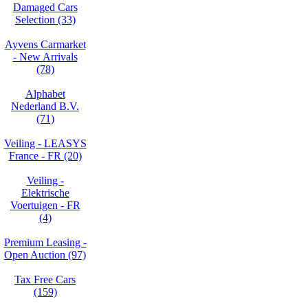
Damaged Cars
Selection (33)
Ayvens Carmarket
- New Arrivals
(78)
Alphabet
Nederland B.V.
(71)
Veiling - LEASYS
France - FR (20)
Veiling -
Elektrische
Voertuigen - FR
(4)
Premium Leasing -
Open Auction (97)
Tax Free Cars
(159)