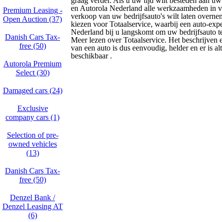
graag verder. Als u uw tijd wilt besteden aan uw 
en Autorola Nederland alle werkzaamheden in 
Premium Leasing -
verkoop van uw bedrijfsauto's wilt laten overne
Open Auction (37)
kiezen voor Totaalservice, waarbij een auto-exp
Nederland bij u langskomt om uw bedrijfsauto te
Danish Cars Tax-
Meer lezen over Totaalservice. Het beschrijven
free (50)
van een auto is dus eenvoudig, helder en er is alt
beschikbaar .
Autorola Premium
Select (30)
Damaged cars (24)
Exclusive
company cars (1)
Selection of pre-
owned vehicles
(13)
Danish Cars Tax-
free (50)
Denzel Bank /
Denzel Leasing AT
(6)